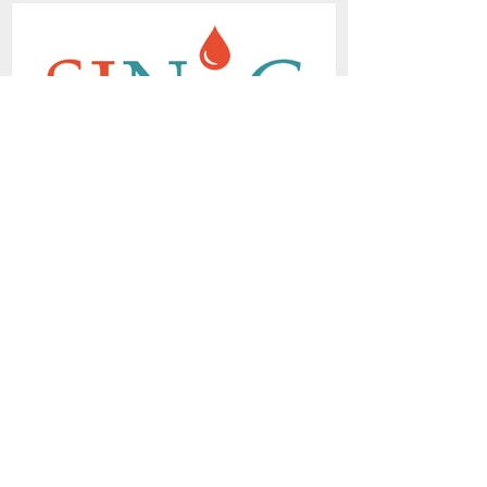
SAVE THE DATE:
FARMASINuC
ISCRIZIONE
Per iscriversi è necessario compilare 
il modulo di richiesta di iscrizione, 
salvarlo e inviarlo tramite email, 