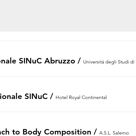
onale SINuC Abruzzo
/
Università degli Studi d
zionale SINuC
/
Hotel Royal Continental
ch to Body Composition
/
A.S.L. Salerno