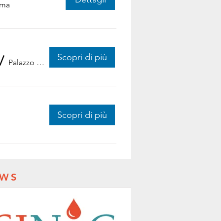
ma
Scopri di più
/
Palazzo Merulana
Scopri di più
WS