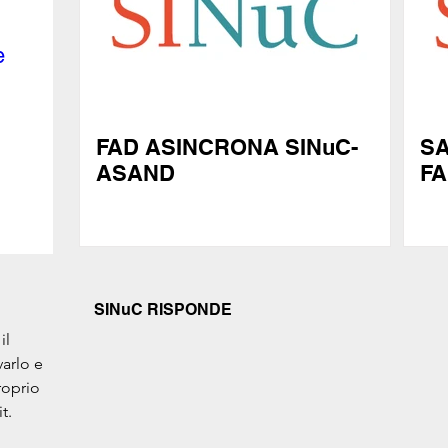
 
FAD ASINCRONA SINuC-
SA
ASAND
F
SINuC RISPONDE
l 
arlo e 
roprio 
t.