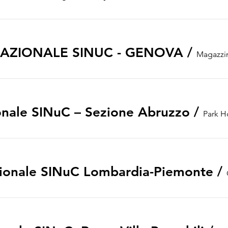
NAZIONALE SINUC - GENOVA
/
nale SINuC – Sezione Abruzzo
/
Park H
ionale SINuC Lombardia-Piemonte
/