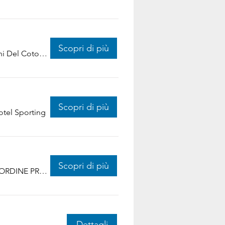
Scopri di più
Magazzini Del Cotone
Scopri di più
otel Sporting
Scopri di più
ORDINE PROVINCIALE DEI MEDICI CHIRURGHI
Dettagli