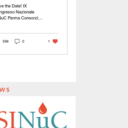
ave the date
e the Date! IX
ngresso Nazionale
NuC Parma Consorzio
anini 19 - 21 Ottobre
26
598
0
1
WS