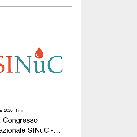
ar 2026
∙
1
min
X Congresso
azionale SINuC -