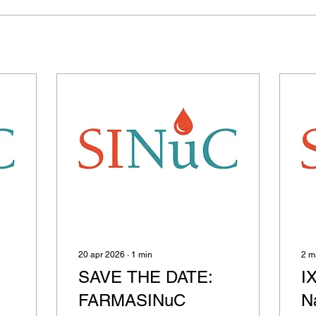
20 apr 2026
∙
1
min
2 m
SAVE THE DATE:
I
FARMASINuC
N