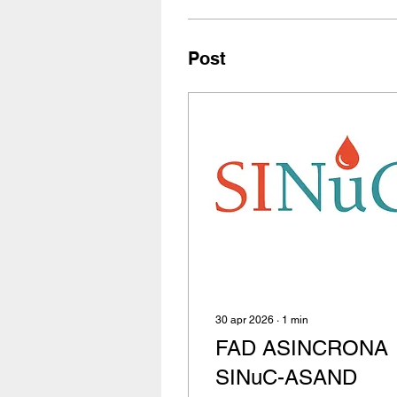
Post
30 apr 2026
∙
1
min
FAD ASINCRONA
SINuC-ASAND