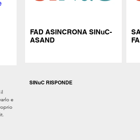
 
conformità;...
FAD ASINCRONA SINuC-
SA
ASAND
F
SINuC RISPONDE
l 
arlo e 
roprio 
t.