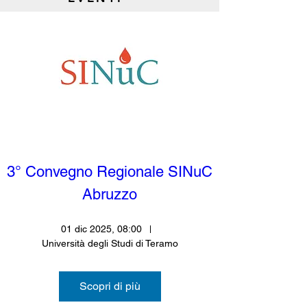
SAVE THE DATE:
IX Congresso N
FARMASINuC
SINuC - Save th
3° Convegno Regionale SINuC 
Abruzzo
01 dic 2025, 08:00
Università degli Studi di Teramo
Scopri di più