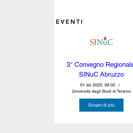
EVENTI
3° Convegno Regionale
SINuC Abruzzo
01 dic 2025, 08:00
FAD ASINCRONA SINuC-
Università degli Studi di Teramo
ASAND
Scopri di più