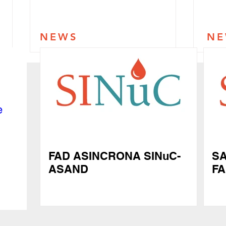
NEWS
NE
 
SAVE THE DATE:
IX C
FAD ASINCRONA SINuC-
SA
FARMASINuC
SINu
ASAND
F